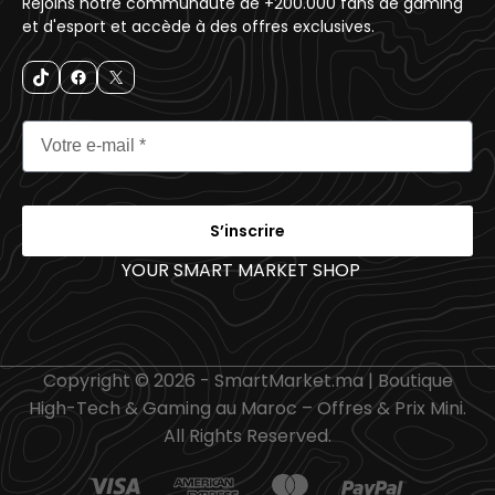
Rejoins notre communauté de +200.000 fans de gaming
et d'esport et accède à des offres exclusives.
S’inscrire
YOUR SMART MARKET SHOP
_
Copyright © 2026 - SmartMarket.ma | Boutique
High-Tech & Gaming au Maroc – Offres & Prix Mini.
All Rights Reserved.