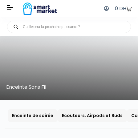
0
DH
Enceinte Sans Fil
Enceinte de soirée
Ecouteurs, Airpods et Buds
Ca