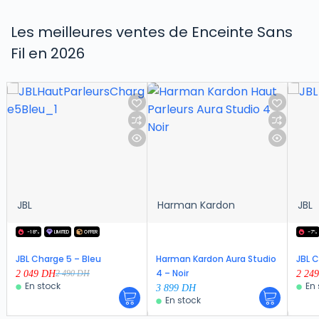
Les meilleures ventes de Enceinte Sans
Fil en 2026
JBL
Harman Kardon
JBL
-18%
LIMITED
OFFER
-7%
JBL Charge 5 – Bleu
Harman Kardon Aura Studio
JBL C
4 – Noir
2 049
DH
2 24
2 490
DH
En stock
En 
3 899
DH
En stock