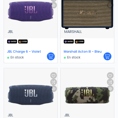
JBL
MARSHALL
LIMITED
OFFER
LIMITED
OFFER
JBL Charge 6 – Violet
Marshall Acton III – Bleu
En stock
En stock
JBL
JBL