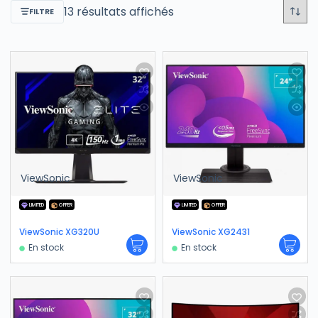
13 résultats affichés
FILTRE
ViewSonic
ViewSonic
LIMITED
OFFER
LIMITED
OFFER
ViewSonic XG320U
ViewSonic XG2431
En stock
En stock