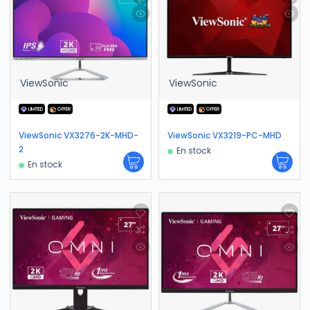
ViewSonic
ViewSonic
LIMITED
OFFER
LIMITED
OFFER
ViewSonic VX3276-2K-MHD-
ViewSonic VX3219-PC-MHD
2
En stock
En stock