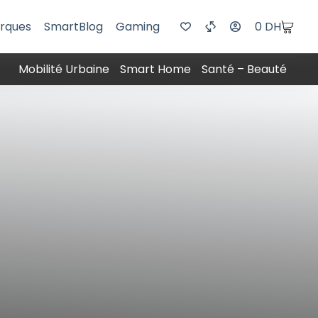
rques
SmartBlog
Gaming
0
DH
Mobilité Urbaine
Smart Home
Santé – Beauté