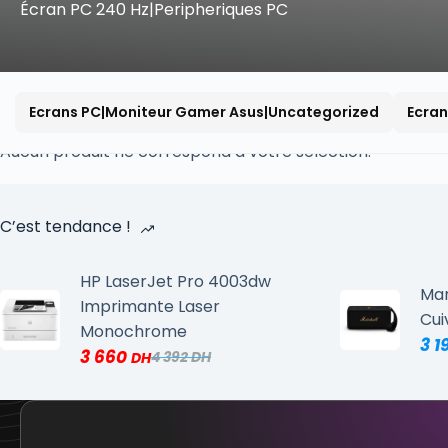
Écran PC 240 Hz|Peripheriques PC
Ecrans PC|Moniteur Gamer Asus|Uncategorized
Ecran
Aucun produit ne correspond à votre sélection.
C’est tendance !
HP LaserJet Pro 4003dw
Mar
Imprimante Laser
Cui
Monochrome
3 1
3 660
4 392