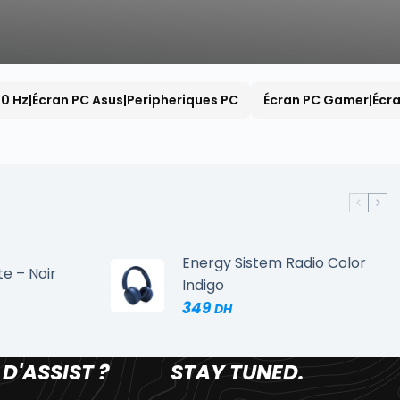
00 Hz|Écran PC Asus|Peripheriques PC
Écran PC Gamer|Écra
Energy Sistem Radio Color
te – Noir
Indigo
349
 D'ASSIST ?
STAY TUNED.