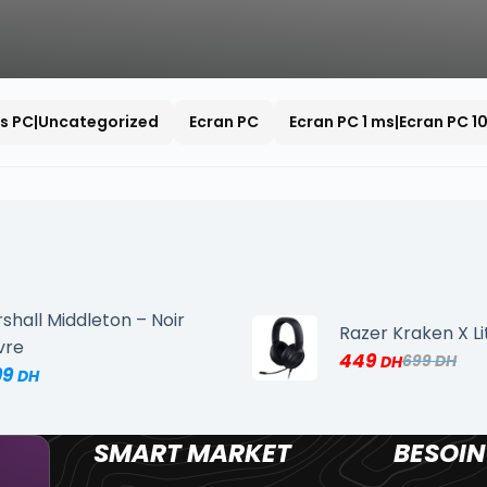
s PC|Uncategorized
Ecran PC
Ecran PC 1 ms|Ecran PC 1
shall Middleton – Noir
Razer Kraken X Li
vre
449
699
99
SMART MARKET
BESOIN