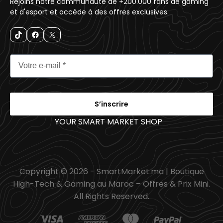
Rejoins notre communauté de +200.000 fans de gaming
et d'esport et accède à des offres exclusives.
S’inscrire
YOUR SMART MARKET SHOP
_
Copyright © 2026 - SmartMarket.ma | Boutique
High-Tech & Gaming au Maroc – Offres & Prix Mini.
All Rights Reserved.