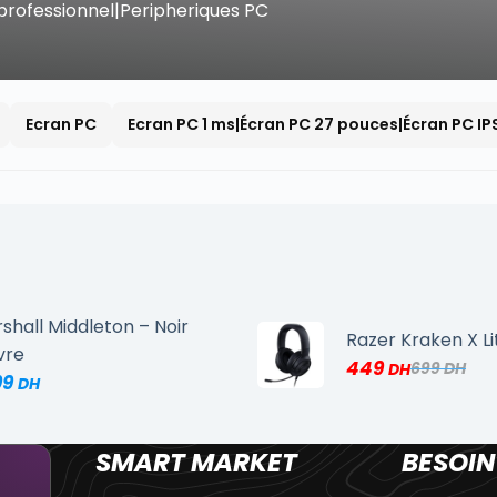
rofessionnel|Peripheriques PC
Ecran PC
Ecran PC 1 ms|Écran PC 27 pouces|Écran PC IP
shall Middleton – Noir
Razer Kraken X Li
vre
449
699
99
SMART MARKET
BESOIN