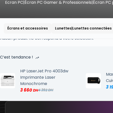
Ecran PC|Écran PC Gamer & Professionnels|Écran PC p
Écrans et accessoires
Lunettes|Lunettes connectées
Aucun produit ne correspond à votre sélection.
C’est tendance !
HP LaserJet Pro 4003dw
Mar
Imprimante Laser
Cui
Monochrome
3 1
3 660
4 392