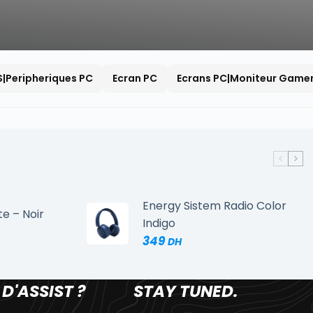
S|Peripheriques PC
Ecran PC
Ecrans PC|Moniteur Game
Energy Sistem Radio Color
te – Noir
Indigo
349
 D'ASSIST ?
STAY TUNED.