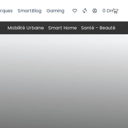
rques
SmartBlog
Gaming
0
DH
Mobilité Urbaine
Smart Home
Santé – Beauté