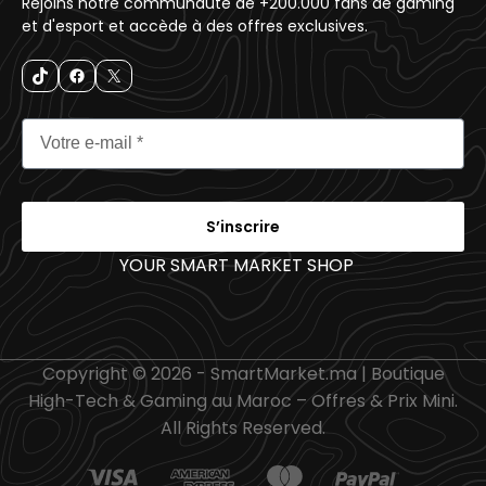
Rejoins notre communauté de +200.000 fans de gaming
et d'esport et accède à des offres exclusives.
S’inscrire
YOUR SMART MARKET SHOP
_
Copyright © 2026 - SmartMarket.ma | Boutique
High-Tech & Gaming au Maroc – Offres & Prix Mini.
All Rights Reserved.