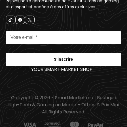
Rejoins notre communauté de +200.000 fans de gaming
et d'esport et accède à des offres exclusives.
S’inscrire
YOUR SMART MARKET SHOP
_
Copyright © 2026 - SmartMarket.ma | Boutique
High-Tech & Gaming au Maroc – Offres & Prix Mini.
All Rights Reserved.