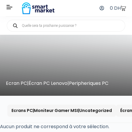
0
DH
Ecran PC|Écran PC Lenovo|Peripheriques PC
Ecrans PC|Moniteur Gamer MSI|Uncategorized
Écra
Aucun produit ne correspond à votre sélection.