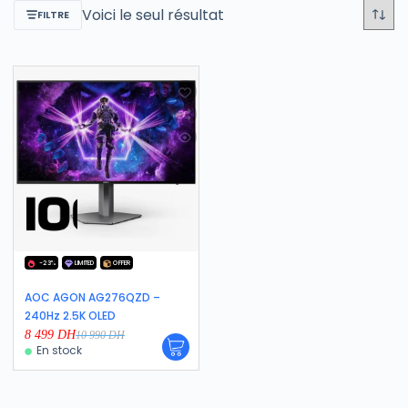
Voici le seul résultat
FILTRE
-23%
LIMITED
OFFER
AOC AGON AG276QZD –
240Hz 2.5K OLED
8 499
DH
10 990
DH
En stock