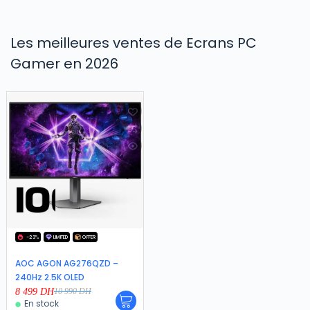
Les meilleures ventes de Ecrans PC
Gamer en 2026
-23%
LIMITED
OFFER
AOC AGON AG276QZD –
240Hz 2.5K OLED
8 499
DH
10 990
DH
En stock