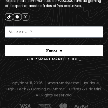
Rejoins notre communauté de +200.000 fans de gaming
et d'esport et accède à des offres exclusives.
S’inscrire
YOUR SMART MARKET SHOP
_
Copyright © 2026 - SmartMarket.ma | Boutique
High-Tech & Gaming au Maroc – Offres & Prix Mini.
All Rights Reserved.