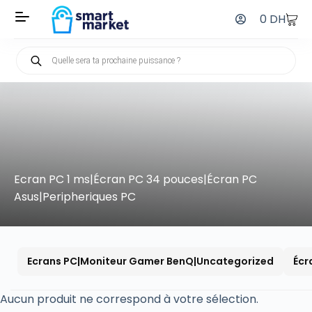
0
DH
Ecran PC 1 ms|Écran PC 34 pouces|Écran PC
Asus|Peripheriques PC
Ecrans PC|Moniteur Gamer BenQ|Uncategorized
Écr
Aucun produit ne correspond à votre sélection.