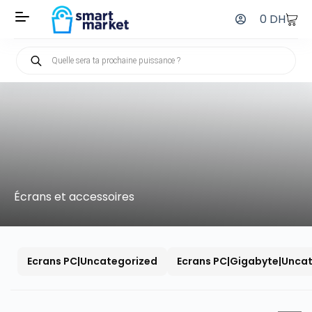
0
DH
Écrans et accessoires
Ecrans PC|Uncategorized
Ecrans PC|Gigabyte|Unca