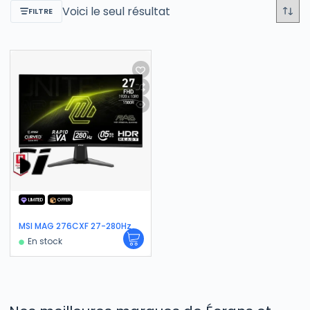
Voici le seul résultat
FILTRE
LIMITED
OFFER
MSI MAG 276CXF 27-280Hz
En stock