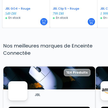
JBL GO4 – Rouge
JBL Clip 5 – Rouge
JBL 
549
DH
799
DH
1 99
En stock
En stock
En 
Nos meilleures marques de Enceinte
Connectée
124 Produits
JBL