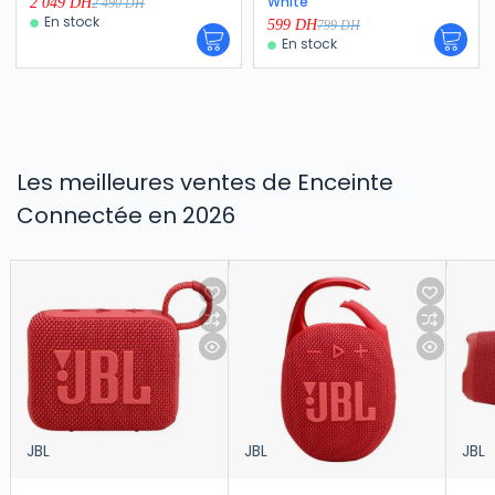
White
2 049
DH
2 490
DH
En stock
599
DH
799
DH
En stock
Les meilleures ventes de Enceinte
Connectée en 2026
JBL
JBL
JBL