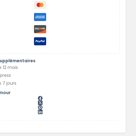
supplémentaires
e 12 mois
xpress
 7 jours
amour