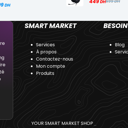
449
699
99
SMART MARKET
BESOIN
dre
Services
Blog
À propos
Servi
ng
Contactez-nous
ire
Mon compte
té
Produits
e
YOUR SMART MARKET SHOP
_