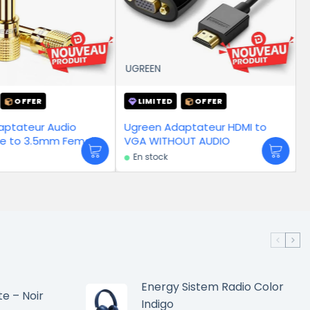
UGREEN
UGREEN
LIMITED
OFFER
LIMITED
io
Ugreen Adaptateur HDMI to
UGREEN Adap
Female
VGA WITHOUT AUDIO
6-en-1 (HDMI
100W)
En stock
En stock
Energy Sistem Radio Color
te – Noir
Indigo