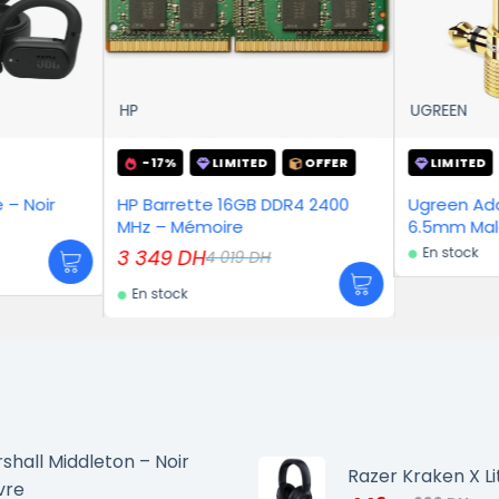
HP
UGREEN
-17%
LIMITED
OFFER
LIMITED
OFFER
HP Barrette 16GB DDR4 2400
Ugreen Adaptateur Aud
MHz – Mémoire
6.5mm Male to 3.5mm 
En stock
3 349
DH
4 019
DH
En stock
shall Middleton – Noir
Razer Kraken X Li
vre