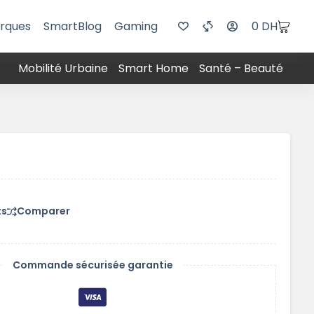
rques
SmartBlog
Gaming
0
DH
Mobilité Urbaine
Smart Home
Santé – Beauté
ts
Comparer
Commande sécurisée garantie