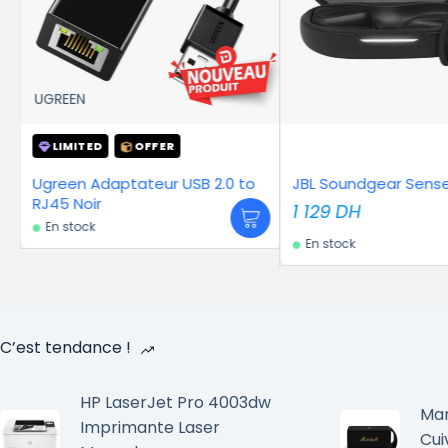
ED
OFFER
Adaptateur USB 2.0 to
JBL Soundgear Sense – Noir
r
1 129
DH
k
En stock
C’est tendance !
HP LaserJet Pro 4003dw
Mar
Imprimante Laser
Cui