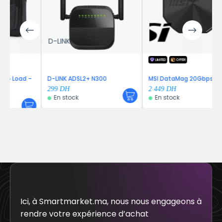
D-LINK
LIMITED
OFFER
ad –
D-LINK ADSL2+ N300
MSI DataMag 20Gbps
299
DH
2 449
DH
En stock
En stock
Ici, à Smartmarket.ma, nous nous engageons à
rendre votre expérience d’achat