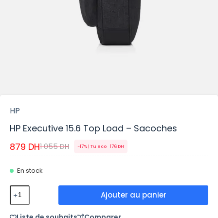
HP
HP Executive 15.6 Top Load – Sacoches
879
DH
1 055
DH
-17% | Tu eco
176
DH
En stock
Ajouter au panier
Liste de souhaits
Comparer