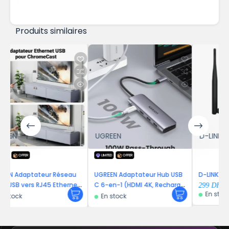
Produits similaires
UGREEN
D-LINK
LIMITED
OFFER
seau
UGREEN Adaptateur Hub USB
D-LINK ADSL2+ N300
hernet
C 6-en-1 (HDMI 4K, Recharge
299
DH
En stock
on 1M
PD 100W)
En stock