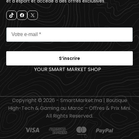
et d'esport et accède à des offres exclusives.
S’inscrire
YOUR SMART MARKET SHOP
_
Copyright © 2026 - SmartMarket.ma | Boutique
High-Tech & Gaming au Maroc – Offres & Prix Mini.
All Rights Reserved.