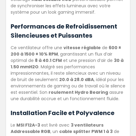
de synchroniser les effets lumineux avec votre
système pour un look gaming immersif.
Performances de Refroidissement
Silencieuses et Puissantes
Ce ventilateur offre une
vitesse réglable
de
600 ±
200 à 1500 ± 10% RPM
, garantissant un flux d’air
optimal de
8 à 40.1 CFM
et une pression d’air de
30 à
1.50 mmH2O
. Malgré ses performances
impressionnantes, il reste silencieux avec un niveau
de bruit de seulement
20.0 à 28.0 dBA
, idéal pour les
environnements de gaming ou de travail où le silence
est essentiel. Son
roulement Hydro Bearing
assure
une durabilité accrue et un fonctionnement fluide.
Installation Facile et Polyvalence
Le
MSI F12A-3
est livré avec
3 ventilateurs
Addressable RGB
, un
cable splitter PWM 1 à 3
de