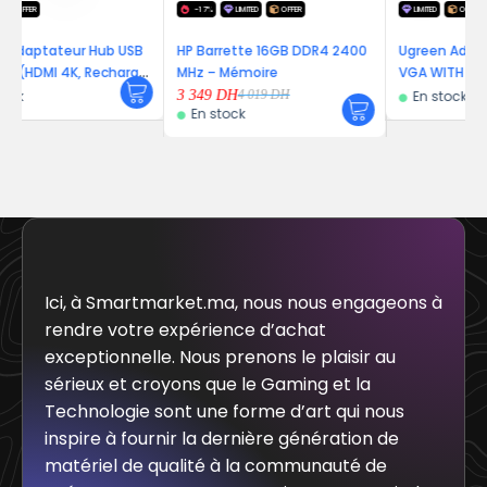
-17%
LIMITED
OFFER
LIMITED
OFFER
 Hub USB
HP Barrette 16GB DDR4 2400
Ugreen Adaptateur HDMI 
 Recharge
MHz – Mémoire
VGA WITH AUDIO
3 349
DH
En stock
4 019
DH
En stock
Ici, à Smartmarket.ma, nous nous engageons à
rendre votre expérience d’achat
exceptionnelle. Nous prenons le plaisir au
sérieux et croyons que le Gaming et la
Technologie sont une forme d’art qui nous
inspire à fournir la dernière génération de
matériel de qualité à la communauté de