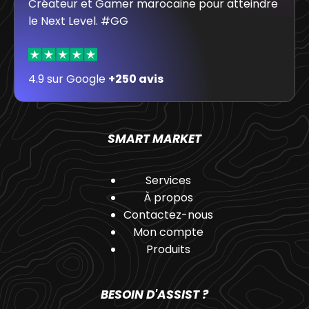
Créateur et Gamer marocaine pour atteindre
le Next Level. #GG
4.9 sur Google
+250 avis
SMART MARKET
Services
À propos
Contactez-nous
Mon compte
Produits
BESOIN D'ASSIST ?