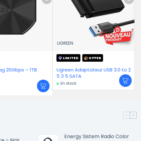
GREEN
UGREEN
LIMITED
OFFER
LIMITED
OFFER
green Adaptateur USB 3.0 to 2
Ugreen Adaptateur HDMI t
 3 5 SATA
VGA WITHOUT AUDIO
En stock
En stock
Energy Sistem Radio Color
te – Noir