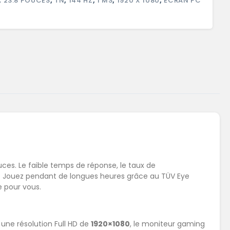
,
23.8 POUCES
,
TN
,
144 HZ
,
1 MS
,
1920 X 1080
,
ÉCRAN PC
ces. Le faible temps de réponse, le taux de
t. Jouez pendant de longues heures grâce au TÜV Eye
e pour vous.
une résolution Full HD de
1920×1080
, le moniteur gaming