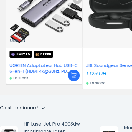
UGREEN
LIMITED
Hub USB-C
JBL Soundgear Sense – Noir
Ugreen Adap
z, PD
to RJ45 GRI
1 129
DH
En stock
En stock
C’est tendance !
HP LaserJet Pro 4003dw
Mar
Imprimante Laser