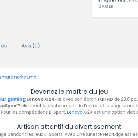
ÉTIQUETTES :
FHD
GAMER
res
Avis (0)
Devenez le maître du jeu
eur gaming
Lenovo
G24-10
avec son écran
Full HD
de 23,6 pou
reeSync™
éliminent le déchirement de l’écran et le bégaiemen
 Pour les compétitions E-Sport,
Lenovo
G24 est une option viabl
Artisan attentif du divertissement
gé pendant les jeux E-Sports. Avec une lunette NearEdgeless et 