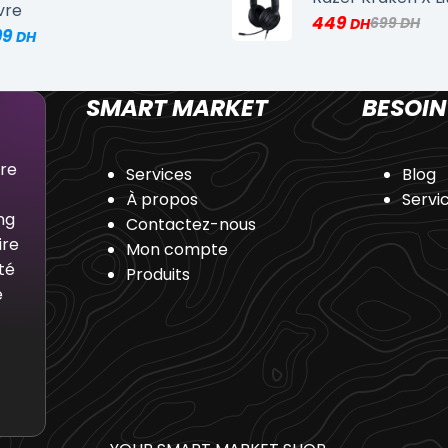
vre
449
699
99
SMART MARKET
BESOIN
dre
Services
Blog
À propos
Servi
ng
Contactez-nous
ire
Mon compte
té
Produits
e