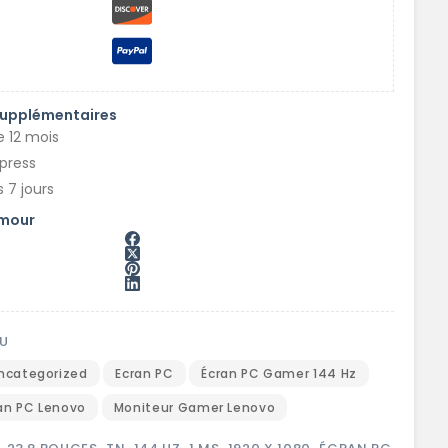
supplémentaires
e 12 mois
xpress
 7 jours
amour
U
ncategorized
Ecran PC
Écran PC Gamer 144 Hz
an PC Lenovo
Moniteur Gamer Lenovo