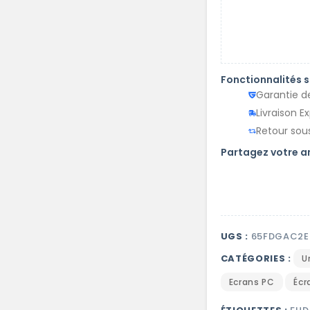
Fonctionnalités 
Garantie d
Livraison E
Retour sous
Partagez votre 
UGS :
65FDGAC2E
CATÉGORIES :
U
Ecrans PC
Écr