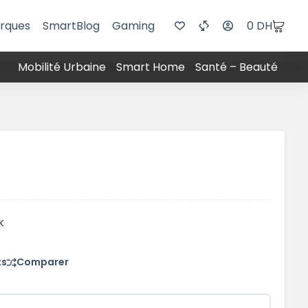
rques
SmartBlog
Gaming
0
DH
Mobilité Urbaine
Smart Home
Santé – Beauté
k
ts
Comparer