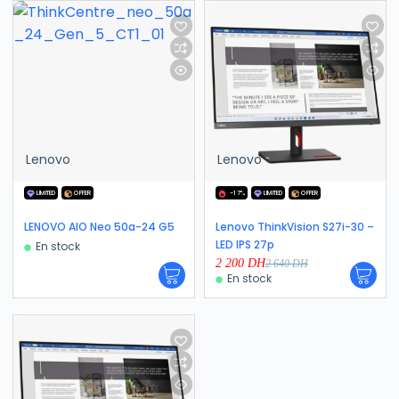
Lenovo
Lenovo
LIMITED
OFFER
-17%
LIMITED
OFFER
LENOVO AIO Neo 50a-24 G5
Lenovo ThinkVision S27i-30 –
LED IPS 27p
En stock
2 200
DH
2 640
DH
En stock