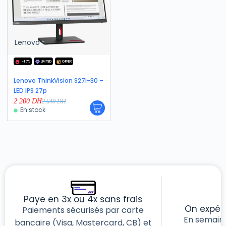
Lenovo
-17%
LIMITED
OFFER
Lenovo ThinkVision S27i-30 –
LED IPS 27p
2 200
DH
2 640
DH
En stock
Paye en 3x ou 4x sans frais
On expéd
Paiements sécurisés par carte
En semain
bancaire (Visa, Mastercard, CB) et