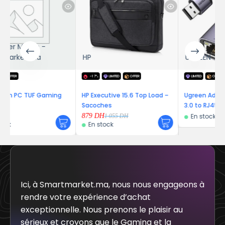
 -
a
HP
UGREEN
-17%
LIMITED
OFFER
LIMITED
OFFER
 Gaming
HP Executive 15.6 Top Load –
Ugreen Adap Aliminium U
Sacoches
3.0 to RJ45 GRIS
879
DH
En stock
1 055
DH
En stock
Ici, à Smartmarket.ma, nous nous engageons à
rendre votre expérience d’achat
exceptionnelle. Nous prenons le plaisir au
sérieux et croyons que le Gaming et la