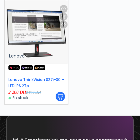
Lenovo
-17%
LIMITED
OFFER
Lenovo ThinkVision S27i-30 –
LED IPS 27p
2 200
DH
2 640
DH
En stock