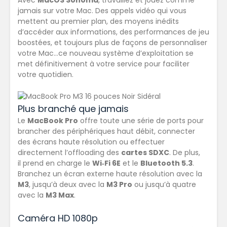
Avec
MacOS Sonoma
, travaillez et jouez comme
jamais sur votre Mac. Des appels vidéo qui vous
mettent au premier plan, des moyens inédits
d’accéder aux informations, des performances de jeu
boostées, et toujours plus de façons de personnaliser
votre Mac…ce nouveau système d’exploitation se
met définitivement à votre service pour faciliter
votre quotidien.
Plus branché que jamais
Le
MacBook Pro
offre toute
une série de ports
pour
brancher des périphériques haut débit, connecter
des écrans haute résolution ou effectuer
directement l’offloading des
cartes SDXC
. De plus,
il prend en charge le
Wi‑Fi 6E
et le
Bluetooth 5.3
.
Branchez un écran externe haute résolution avec la
M3
, jusqu’à deux avec la
M3 Pro
ou jusqu’à quatre
avec la
M3 Max
.
Caméra HD 1080p