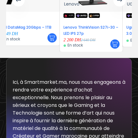
Lenovo
UGREEN
-17%
LIMITED
OFFER
LIMITED
OFFER
 20Gbps – 1TB
Lenovo ThinkVision S27i-30 –
Ugreen Adap Alimi
LED IPS 27p
3.0 to RJ45 GRIS
2 200
DH
En stock
2 640
DH
En stock
Ici, à Smartmarket.ma, nous nous engageons à
rendre votre expérience d’achat
exceptionnelle. Nous prenons le plaisir au
sérieux et croyons que le Gaming et la
Technologie sont une forme d’art qui nous
inspire à fournir la dernière génération de
matériel de qualité à la communauté de
Créateur et Gamer marocaine pour atteindre