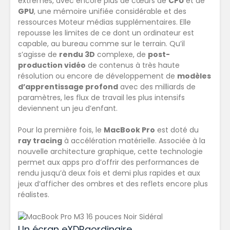
extrêmes, avec encore plus de cœurs de
CPU
et de
GPU
, une mémoire unifiée considérable et des
ressources Moteur médias supplémentaires. Elle
repousse les limites de ce dont un ordinateur est
capable, au bureau comme sur le terrain. Qu’il
s’agisse de
rendu 3D
complexe, de
post-
production vidéo
de contenus à très haute
résolution ou encore de développement de
modèles
d’apprentissage profond
avec des milliards de
paramètres, les flux de travail les plus intensifs
deviennent un jeu d’enfant.
Pour la première fois, le
MacBook Pro
est doté du
ray tracing
à accélération matérielle. Associée à la
nouvelle architecture graphique, cette technologie
permet aux apps pro d’offrir des performances de
rendu jusqu’à
deux fois et demi plus rapides
et aux
jeux d’afficher
des ombres et des reflets encore plus
réalistes
.
Un écran eXDRaordinaire