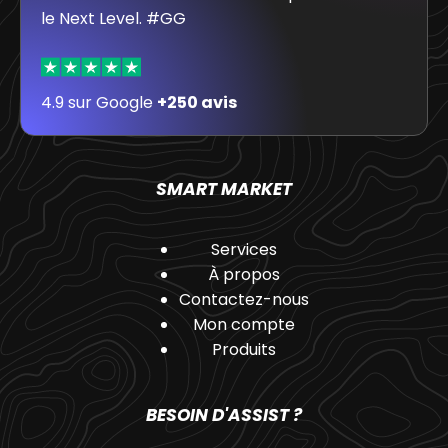
le Next Level. #GG
4.9 sur Google
+250 avis
SMART MARKET
Services
À propos
Contactez-nous
Mon compte
Produits
BESOIN D'ASSIST ?