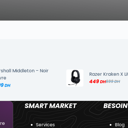
shall Middleton – Noir
Razer Kraken X Li
vre
449
699
99
SMART MARKET
BESOIN
dre
Services
Blog