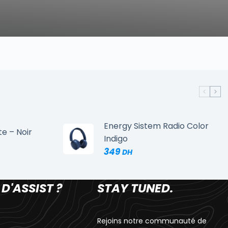
Energy Sistem Radio Color
te – Noir
Indigo
349
 D'ASSIST ?
STAY TUNED.
Rejoins notre communauté de