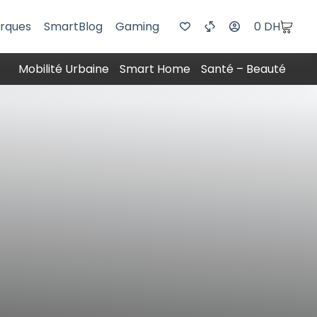
rques
SmartBlog
Gaming
0
DH
Mobilité Urbaine
Smart Home
Santé – Beauté