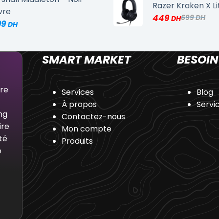
Razer Kraken X Li
vre
449
699
99
SMART MARKET
BESOIN
dre
Services
Blog
À propos
Servi
ng
Contactez-nous
ire
Mon compte
té
Produits
e