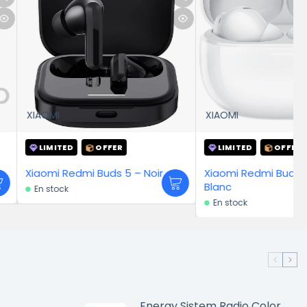
XIAOMI
D
OFFER
LIMITED
OFFER
edmi Buds 5 – Noir
Xiaomi Redmi Buds 5 Pro –
Blanc
En stock
Energy Sistem Radio Color