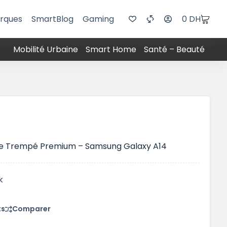
rques
SmartBlog
Gaming
0
DH
Mobilité Urbaine
Smart Home
Santé – Beauté
rre Trempé Premium – Samsung Galaxy A14
k
ts
Comparer