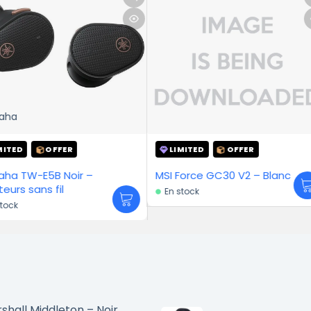
XIAOMI
R
LIMITED
OFFER
LIMITE
r –
MSI Force GC30 V2 – Blanc
Xiaomi R
En stock
En stock
shall Middleton – Noir