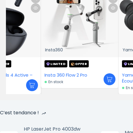
Insta360
Yamaha
LIMITED
OFFER
LIMITED
OFFE
–
Insta 360 Flow 2 Pro
Yamaha TW-E5B Noi
Écouteurs sans fil
En stock
En stock
C’est tendance !
HP LaserJet Pro 4003dw
Mar