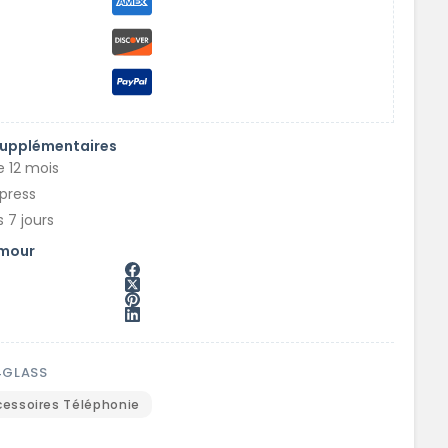
supplémentaires
e 12 mois
xpress
 7 jours
amour
4GLASS
cessoires Téléphonie