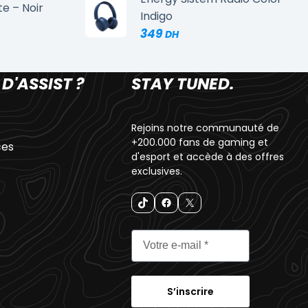
te – Noir
Indigo
349
 D'ASSIST ?
STAY TUNED.
Rejoins notre communauté de
+200.000 fans de gaming et
ces
d'esport et accède à des offres
exclusives.
S’inscrire