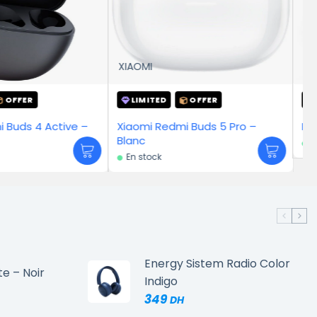
Insta360
D
OFFER
LIMITED
OFFER
edmi Buds 5 Pro –
Insta 360 Flow 2 Pro
En stock
Energy Sistem Radio Color
te – Noir
Indigo
349