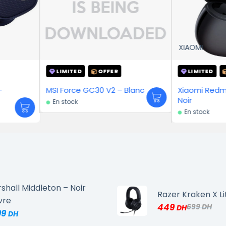
XIAOMI
XIAOMI
R
LIMITED
OFFER
LIMITE
MSI Force GC30 V2 – Blanc
Xiaomi Redmi Buds 4 Active –
Xiaomi R
Noir
Blanc
En stock
En stock
shall Middleton – Noir
Razer Kraken X Li
vre
449
699
99