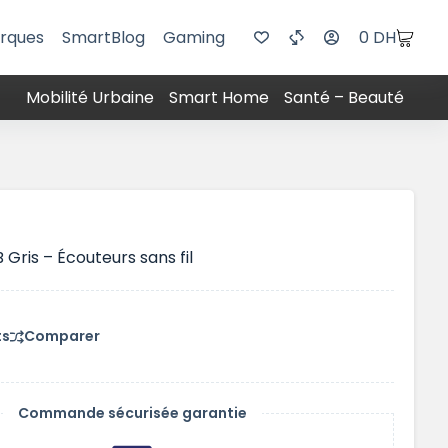
rques
SmartBlog
Gaming
0
DH
Mobilité Urbaine
Smart Home
Santé – Beauté
ris – Écouteurs sans fil
ts
Comparer
Commande sécurisée garantie