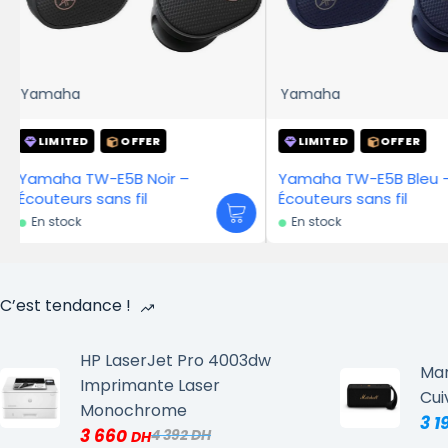
Yamaha
LIMITED
OFFER
LIMITED
OFFE
Yamaha TW-E5B Bleu –
Écouteurs sans fil
En stock
En stock
C’est tendance !
HP LaserJet Pro 4003dw
Mar
Imprimante Laser
Cui
Monochrome
3 1
3 660
4 392