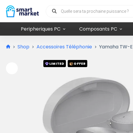
Peripheriques PC
Composants PC
Shop
Accessoires Téléphonie
Yamaha TW-E5B
LIMITED
OFFER