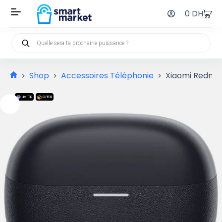
0
DH
Shop
Accessoires Téléphonie
Xiaomi Redmi B
LIMITED
OFFER