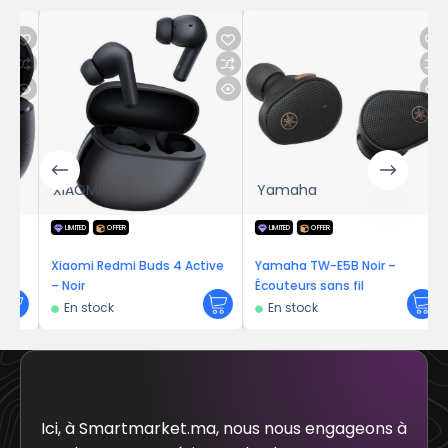
XIAOMI
Yamaha
LIMITED
OFFER
LIMITED
OFFER
Xiaomi Redmi Buds 4 Active
Yamaha TW-E5B Noir –
– Noir
Écouteurs sans fil
En stock
En stock
Ici, à Smartmarket.ma, nous nous engageons à