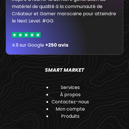
matériel de qualité à la communauté de
Créateur et Gamer marocaine pour atteindre
le Next Level. #GG
4.9 sur Google
+250 avis
SMART MARKET
Services
À propos
Contactez-nous
Mon compte
Produits