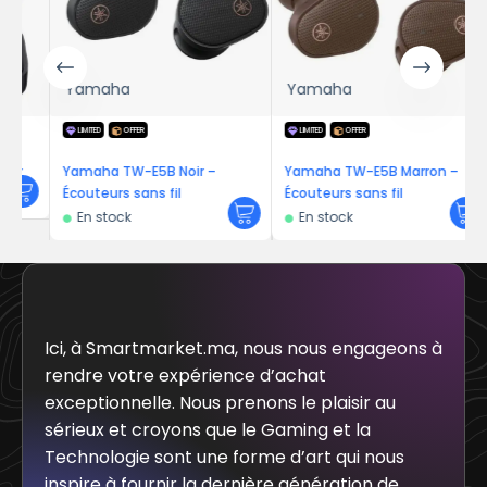
Yamaha
Yamaha
LIMITED
OFFER
LIMITED
OFFER
r
Yamaha TW-E5B Noir –
Yamaha TW-E5B Marron –
Écouteurs sans fil
Écouteurs sans fil
En stock
En stock
Ici, à Smartmarket.ma, nous nous engageons à
rendre votre expérience d’achat
exceptionnelle. Nous prenons le plaisir au
sérieux et croyons que le Gaming et la
Technologie sont une forme d’art qui nous
inspire à fournir la dernière génération de