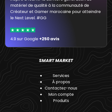
matériel de qualité à la communauté de
Créateur et Gamer marocaine pour atteindre
le Next Level. #GG
4.9 sur Google
+250 avis
SMART MARKET
Services
À propos
Contactez-nous
Mon compte
Produits