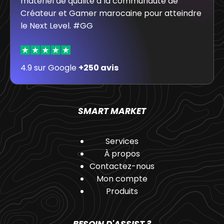
matériel de qualité à la communauté de
Créateur et Gamer marocaine pour atteindre
le Next Level. #GG
4.9 sur Google
+250 avis
SMART MARKET
Services
À propos
Contactez-nous
Mon compte
Produits
BESOIN D'ASSIST ?