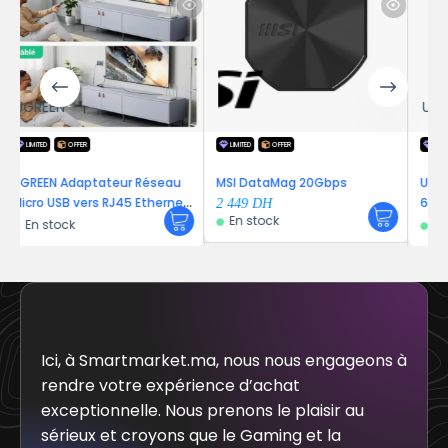
UGREEN
LIMITED
OFFER
LIMITED
OFFER
ur Réseau
MSI DataMag 20Gbps
Ugreen Adaptateur Aud
45 Ethernet
6.5mm Male to 3.5mm
2 449
DH
En stock
entation 1M
Female
En stock
Ici, à Smartmarket.ma, nous nous engageons à
rendre votre expérience d’achat
exceptionnelle. Nous prenons le plaisir au
sérieux et croyons que le Gaming et la