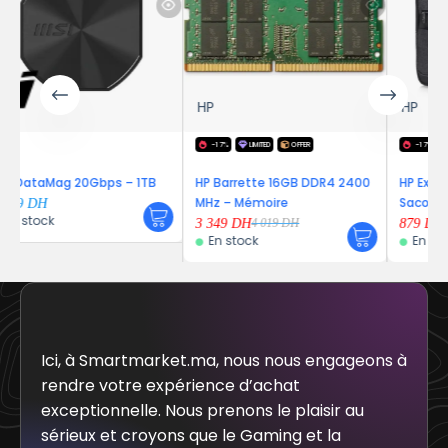
HP
HP
-17%
LIMITED
OFFER
-17%
LIMITED
OFFER
ps – 1TB
HP Barrette 16GB DDR4 2400
HP Executive 15.6 Top Lo
MHz – Mémoire
Sacoches
3 349
DH
879
DH
4 019
DH
1 055
DH
En stock
En stock
Ici, à Smartmarket.ma, nous nous engageons à
rendre votre expérience d’achat
exceptionnelle. Nous prenons le plaisir au
sérieux et croyons que le Gaming et la