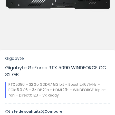
Gigabyte
Gigabyte GeForce RTX 5090 WINDFORCE OC
32 GB
RTX 5090 – 32 Go GDDR7 512‑bit – Boost 2467 MHz –
PCIe 5.0 x16 – 3× DP 2.1a + HDMI 2.1b – WINDFORCE triple-
fan – DirectX 12U – VR Ready
Liste de souhaits
Comparer