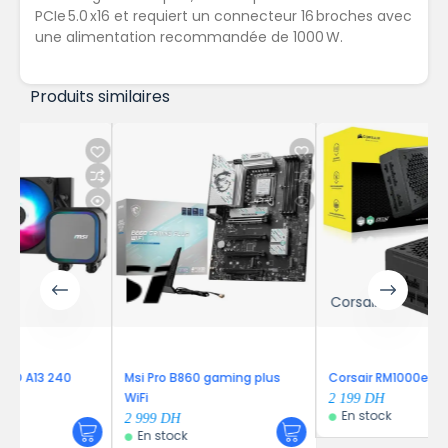
PCIe 5.0 x16 et requiert un connecteur 16 broches avec
une alimentation recommandée de 1000 W.
Produits similaires
Corsair
Msi Pro B860 gaming plus
Corsair RM1000e – EU Noir
WiFi
2 199
DH
En stock
2 999
DH
En stock