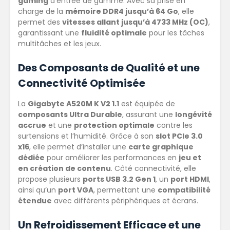
gaming
d’entrée de gamme. Avec sa prise en
charge de la
mémoire DDR4 jusqu’à 64 Go
, elle
permet des
vitesses allant jusqu’à 4733 MHz (OC)
,
garantissant une
fluidité optimale
pour les tâches
multitâches et les jeux.
Des Composants de Qualité et une
Connectivité Optimisée
La
Gigabyte A520M K V2 1.1
est équipée de
composants Ultra Durable
, assurant une
longévité
accrue
et une
protection optimale
contre les
surtensions et l’humidité. Grâce à son
slot PCIe 3.0
x16
, elle permet d’installer une
carte graphique
dédiée
pour améliorer les performances en
jeu et
en création de contenu
. Côté connectivité, elle
propose plusieurs
ports USB 3.2 Gen 1
, un
port HDMI
,
ainsi qu’un
port VGA
, permettant une
compatibilité
étendue
avec différents périphériques et écrans.
Un Refroidissement Efficace et une