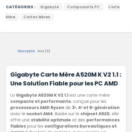
CATÉGORIES :
Gigabyte
Composants PC
Carte
Mère
Cartes Mères
Description
Avis (0)
Gigabyte Carte Mère A520M K V2 1.1 :
Une Solution Fiable pour les PC AMD
La
Gigabyte A520M K V2 1.1
est une carte mère
compacte et performante
, conçue pour les
processeurs AMD Ryzen
de
3ᵉ, 4ᵉ et 5ᵉ génération
avec le
socket AM4
. Basée sur le
chipset A520
, elle
offre une
stabilité optimale
et des
performances
fiables
pour les
configurations bureautiques et