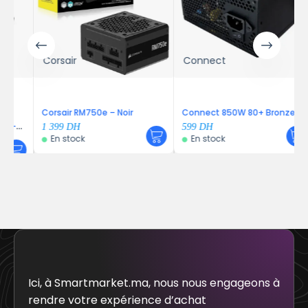
Corsair
Connect
Corsair RM750e – Noir
Connect 850W 80+ Bronze
–
1 399
DH
599
DH
En stock
En stock
Ici, à Smartmarket.ma, nous nous engageons à
rendre votre expérience d’achat