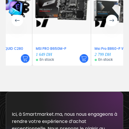
C280
MSI PRO B650M-P
Msi Pro B860-P WiFi
1 649
DH
2 799
DH
En stock
En stock
Ici, à Smartmarket.ma, nous nous engageons à
rendre votre expérience d’achat
exceptionnelle. Nous prenons le plaisir au