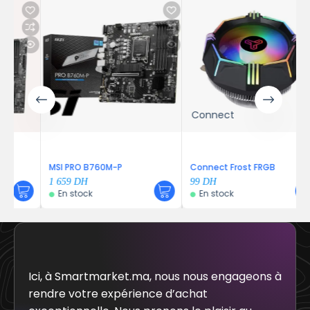
Connect
MSI PRO B760M-P
Connect Frost FRGB
1 659
DH
99
DH
En stock
En stock
Ici, à Smartmarket.ma, nous nous engageons à
rendre votre expérience d’achat