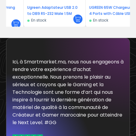
g
Ugreen Adaptateur USB 2.0
UGREEN 65W Chargeur USB C
to DB9 RS-232 Male 1.5M
4 Ports with Câble USB C
vers USB C Coudé PD 60W
En stock
En stock
Charge Rapide
Ici, à Smartmarket.ma, nous nous engageons à
rendre votre expérience d’achat
exceptionnelle. Nous prenons le plaisir au
sérieux et croyons que le Gaming et la
Technologie sont une forme d’art qui nous
inspire à fournir la dernière génération de
matériel de qualité à la communauté de
Créateur et Gamer marocaine pour atteindre
le Next Level. #GG