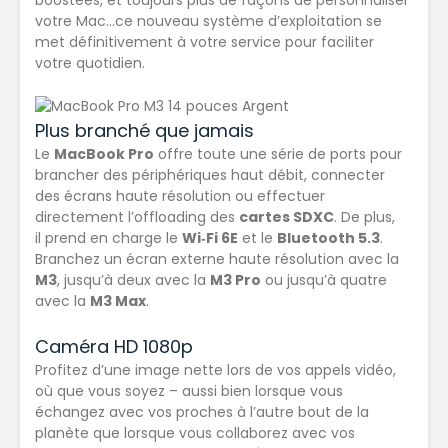
boostées, et toujours plus de façons de personnaliser
votre Mac…ce nouveau système d’exploitation se
met définitivement à votre service pour faciliter
votre quotidien.
Plus branché que jamais
Le
MacBook Pro
offre toute
une série de ports
pour
brancher des périphériques haut débit, connecter
des écrans haute résolution ou effectuer
directement l’offloading des
cartes SDXC
. De plus,
il prend en charge le
Wi‑Fi 6E
et le
Bluetooth 5.3
.
Branchez un écran externe haute résolution avec la
M3
, jusqu’à deux avec la
M3 Pro
ou jusqu’à quatre
avec la
M3 Max
.
Caméra HD 1080p
Profitez d’une image nette lors de vos appels vidéo,
où que vous soyez
– aussi bien lorsque vous
échangez avec vos proches à l’autre bout de la
planète que lorsque vous collaborez avec vos