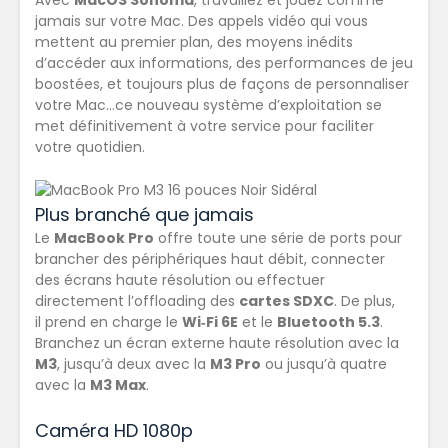
Avec
MacOS Sonoma
, travaillez et jouez comme
jamais sur votre Mac. Des appels vidéo qui vous
mettent au premier plan, des moyens inédits
d’accéder aux informations, des performances de jeu
boostées, et toujours plus de façons de personnaliser
votre Mac…ce nouveau système d’exploitation se
met définitivement à votre service pour faciliter
votre quotidien.
Plus branché que jamais
Le
MacBook Pro
offre toute
une série de ports
pour
brancher des périphériques haut débit, connecter
des écrans haute résolution ou effectuer
directement l’offloading des
cartes SDXC
. De plus,
il prend en charge le
Wi‑Fi 6E
et le
Bluetooth 5.3
.
Branchez un écran externe haute résolution avec la
M3
, jusqu’à deux avec la
M3 Pro
ou jusqu’à quatre
avec la
M3 Max
.
Caméra HD 1080p