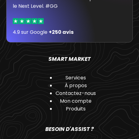
le Next Level. #GG
4.9 sur Google
+250 avis
SMART MARKET
Services
À propos
Contactez-nous
Mon compte
Produits
BESOIN D'ASSIST ?