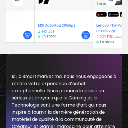
Lenovo
-17%
LIMITED
OFFER
MSI DataMag 20Gbps
Lenovo ThinkVision S27i-30 –
LED IPS 27p
2 449
DH
En stock
2 200
DH
2 640
DH
En stock
Ici, à Smartmarket.ma, nous nous engageons à
rendre votre expérience d’achat
exceptionnelle. Nous prenons le plaisir au
sérieux et croyons que le Gaming et la
Technologie sont une forme d’art qui nous
inspire à fournir la dernière génération de
matériel de qualité à la communauté de
Créateur et Gamer marocaine pour atteindre