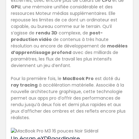
extrêmes, avec encore plus de cœurs de
CPU
et de
GPU
, une mémoire unifiée considérable et des
ressources Moteur médias supplémentaires. Elle
repousse les limites de ce dont un ordinateur est
capable, au bureau comme sur le terrain. Qu’il
s’agisse de
rendu 3D
complexe, de
post-
production vidéo
de contenus à très haute
résolution ou encore de développement de
modèles
d’apprentissage profond
avec des milliards de
paramètres, les flux de travail les plus intensifs
deviennent un jeu d’enfant.
Pour la première fois, le
MacBook Pro
est doté du
ray tracing
à accélération matérielle. Associée à la
nouvelle architecture graphique, cette technologie
permet aux apps pro d’offrir des performances de
rendu jusqu’à
deux fois et demi plus rapides
et aux
jeux d’afficher
des ombres et des reflets encore plus
réalistes
.
Un écran eXDRaordinaire