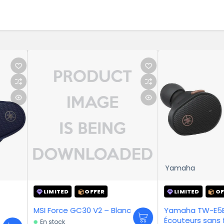
Yamaha
XIAO
FFER
LIMITED
OFFER
LI
MSI Force GC30 V2 – Blanc
Yamaha TW-E5B Noir –
Xiaom
Écouteurs sans fil
En s