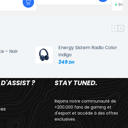
En stock
Energy Sistem Radio Color
te – Noir
Indigo
349
 D'ASSIST ?
STAY TUNED.
Rejoins notre communauté de
+200.000 fans de gaming et
ces
d'esport et accède à des offres
exclusives.