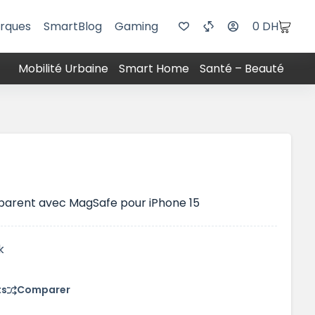
rques
SmartBlog
Gaming
0
DH
Mobilité Urbaine
Smart Home
Santé – Beauté
sparent avec MagSafe pour iPhone 15
k
ts
Comparer