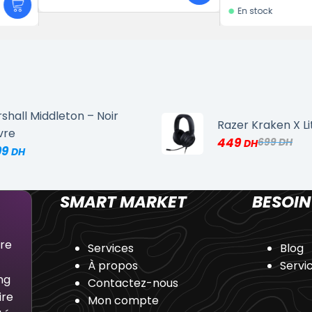
En stock
shall Middleton – Noir
Razer Kraken X Li
vre
449
699
99
SMART MARKET
BESOIN
dre
Services
Blog
À propos
Servi
ng
Contactez-nous
ire
Mon compte