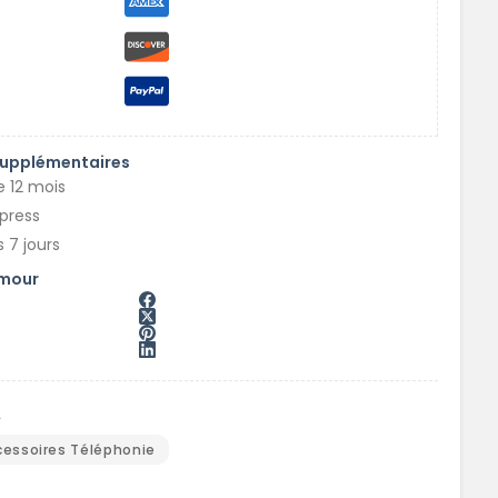
supplémentaires
e 12 mois
xpress
 7 jours
amour
A
cessoires Téléphonie