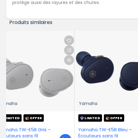
protège aussi des rayures et des chutes.
Produits similaires
Yamaha
LIMITED
OFFER
LIMITED
O
Yamaha TW-E5B Bleu –
Écouteurs sans fil
En stock