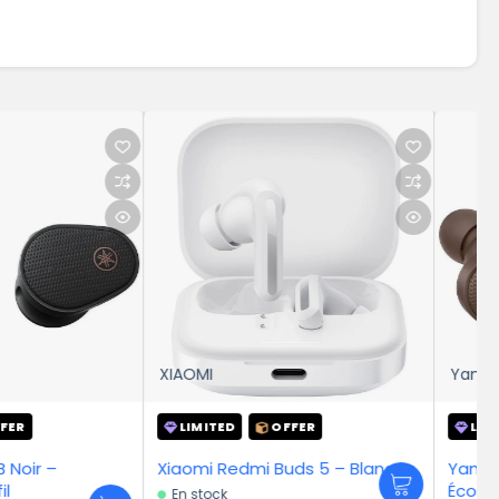
MI
Yamaha
MITED
OFFER
LIMITED
OFFER
i Redmi Buds 5 – Blanc
Yamaha TW-E5B Marron –
Écouteurs sans fil
tock