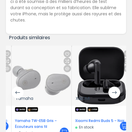
ci a été soumise à des milliers d’heures de test
durant sa conception et sa fabrication. Elle sublime
votre iPhone, mais le protège aussi des rayures et des
chutes.
Produits similaires
Yamaha
XIAOMI
LIMITED
OFFER
LIMITED
OFFER
nc
Yamaha TW-E5B Gris –
Xiaomi Redmi Buds 5 – Noir
Écouteurs sans fil
En stock