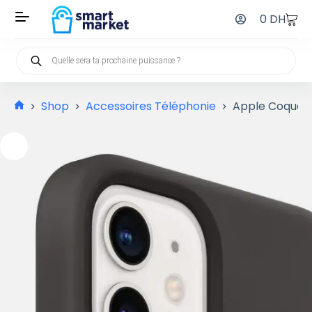
0
DH
Shop
Accessoires Téléphonie
Apple Coque en