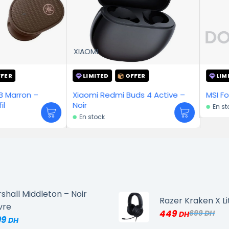
XIAOMI
LIMITED
OFFER
LIMITED
on –
Xiaomi Redmi Buds 4 Active –
Noir
En stock
En stock
shall Middleton – Noir
Razer Kraken X Li
vre
449
699
99