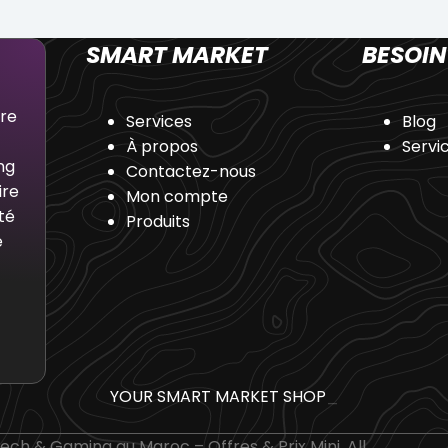
SMART MARKET
BESOIN
dre
Services
Blog
À propos
Servi
ng
Contactez-nous
ire
Mon compte
té
Produits
e
YOUR SMART MARKET SHOP
_
ch & Gaming au Maroc – Offres & Prix Mini. All