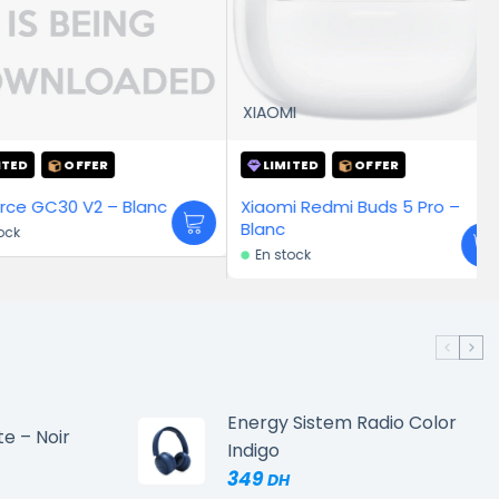
XIAOMI
OFFER
LIMITED
OFFER
MSI Force GC30 V2 – Blanc
Xiaomi Redmi Buds 5 Pro –
Blanc
En stock
Energy Sistem Radio Color
te – Noir
Indigo
349