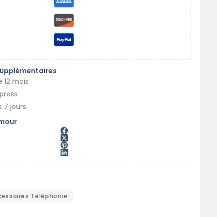
supplémentaires
e 12 mois
xpress
 7 jours
amour
A
cessoires Téléphonie