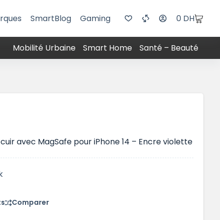
rques
SmartBlog
Gaming
0
DH
Mobilité Urbaine
Smart Home
Santé – Beauté
cuir avec MagSafe pour iPhone 14 – Encre violette
k
ts
Comparer