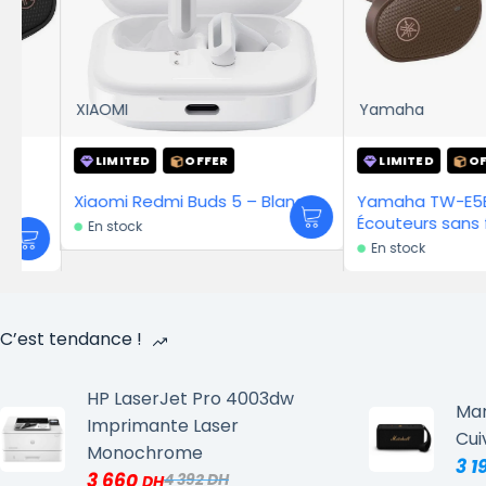
XIAOMI
Yamaha
LIMITED
OFFER
LIMITED
OFFER
Xiaomi Redmi Buds 5 – Blanc
Yamaha TW-E5B Marr
Écouteurs sans fil
En stock
En stock
C’est tendance !
HP LaserJet Pro 4003dw
Mar
Imprimante Laser
Cui
Monochrome
3 1
3 660
4 392