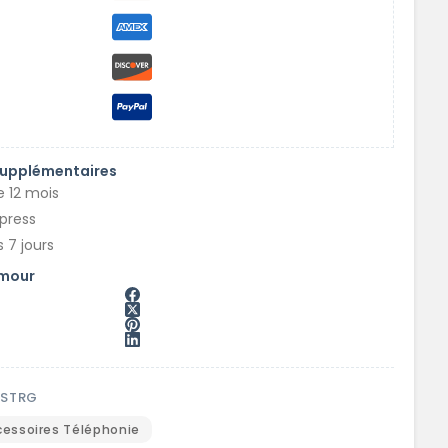
supplémentaires
e 12 mois
xpress
 7 jours
amour
MSTRG
cessoires Téléphonie