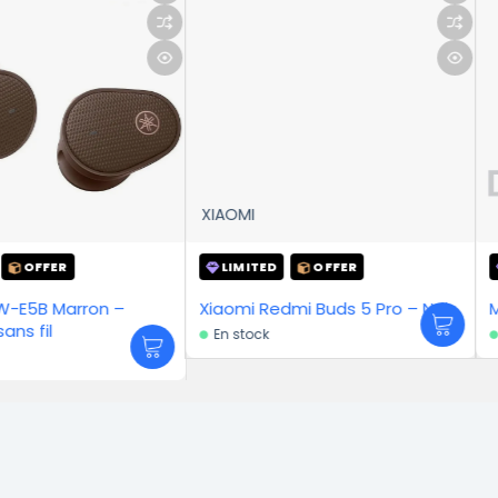
XIAOMI
LIMITED
OFFER
LIMITED
ron –
Xiaomi Redmi Buds 5 Pro – Noir
En stock
En stock