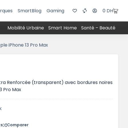
rques
SmartBlog
Gaming
0
DH
Mobilité Urbaine
Smart Home
Santé – Beauté
ple iPhone 13 Pro Max
tra Renforcée (transparent) avec bordures noires
13 Pro Max
k
ts
Comparer