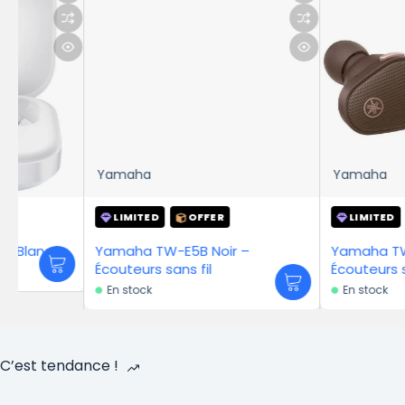
Yamaha
Yamaha
LIMITED
OFFER
LIMITED
OFFER
Yamaha TW-E5B Noir –
Yamaha TW-E5B Mar
Écouteurs sans fil
Écouteurs sans fil
En stock
En stock
C’est tendance !