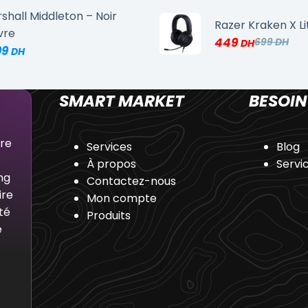
shall Middleton – Noir
Razer Kraken X Li
vre
449
699
99
SMART MARKET
BESOIN
dre
Services
Blog
À propos
Servi
ng
Contactez-nous
ire
Mon compte
té
Produits
e