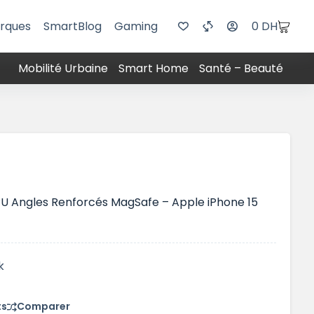
rques
SmartBlog
Gaming
0
DH
Mobilité Urbaine
Smart Home
Santé – Beauté
U Angles Renforcés MagSafe – Apple iPhone 15
k
ts
Comparer