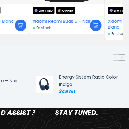
D
OFFER
LIMITED
OFFER
edmi Buds 5 – Noir
Xiaomi Redmi Buds 5 Pro –
Blanc
En stock
Energy Sistem Radio Color
te – Noir
Indigo
349
 D'ASSIST ?
STAY TUNED.