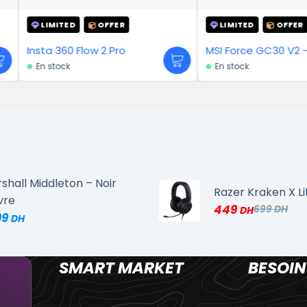
R
LIMITED
OFFER
LIMITE
o
MSI Force GC30 V2 – Blanc
Xiaomi R
En stock
En stock
shall Middleton – Noir
Razer Kraken X Li
vre
449
699
99
SMART MARKET
BESOIN