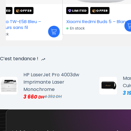
LIMITED
OFFER
LIMITED
OFFE
Xiaomi Redmi Buds 5 – Blanc
Insta 360 Flow 2 Pr
En stock
En stock
C’est tendance !
HP LaserJet Pro 4003dw
Mar
Imprimante Laser
Cui
Monochrome
3 1
3 660
4 392