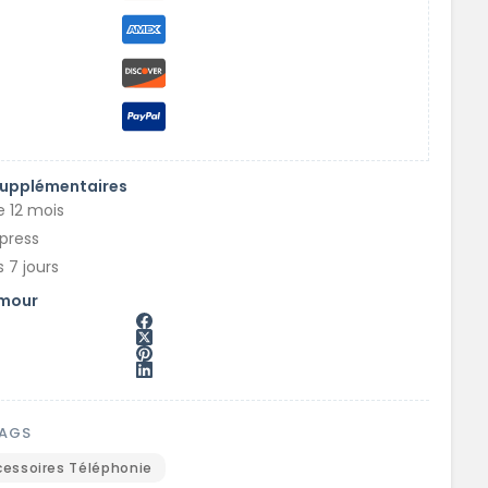
supplémentaires
e 12 mois
xpress
 7 jours
amour
MAGS
cessoires Téléphonie