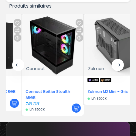
Produits similaires
Connect
Zalman
LIMITED
OFFER
 RGB
Connect Boitier Stealth
Zalman M2 Mini – Gris
ARGB
En stock
749
DH
En stock