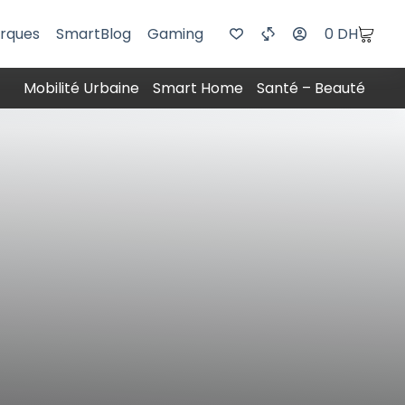
rques
SmartBlog
Gaming
0
DH
Mobilité Urbaine
Smart Home
Santé – Beauté