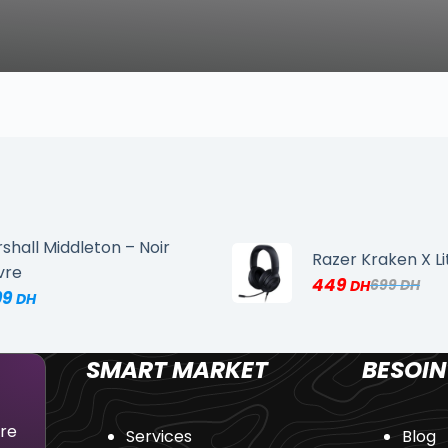
shall Middleton – Noir
Razer Kraken X Li
vre
449
699
99
SMART MARKET
BESOIN
dre
Services
Blog