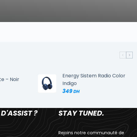
Energy Sistem Radio Color
te – Noir
Indigo
349
 D'ASSIST ?
STAY TUNED.
Rejoins notre communauté de