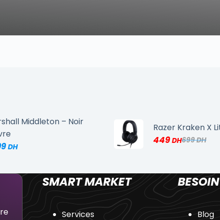
shall Middleton – Noir
Razer Kraken X Li
vre
449
699
99
SMART MARKET
BESOIN
dre
Services
Blog