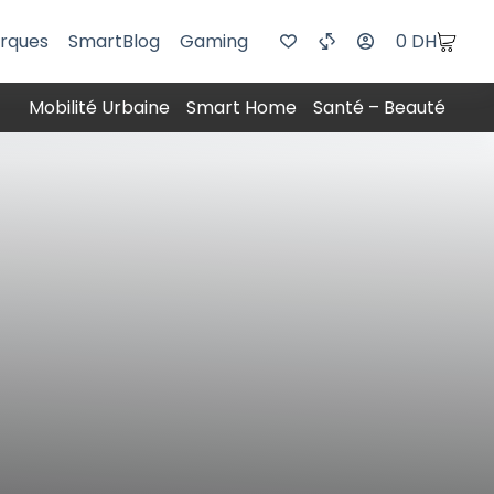
rques
SmartBlog
Gaming
0
DH
Mobilité Urbaine
Smart Home
Santé – Beauté