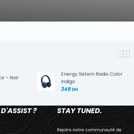
Energy Sistem Radio Color
te – Noir
Indigo
349
 D'ASSIST ?
STAY TUNED.
Rejoins notre communauté de