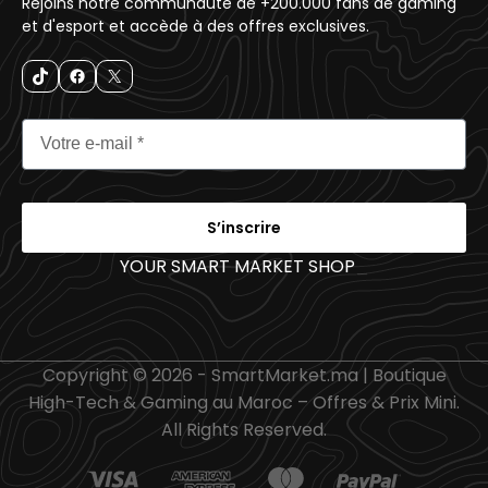
Rejoins notre communauté de +200.000 fans de gaming
et d'esport et accède à des offres exclusives.
S’inscrire
YOUR SMART MARKET SHOP
_
Copyright © 2026 - SmartMarket.ma | Boutique
High-Tech & Gaming au Maroc – Offres & Prix Mini.
All Rights Reserved.