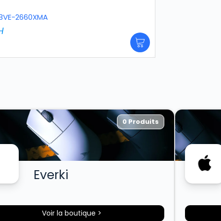
B13VE-2660XMA
H
0 Produits
Everki
Voir la boutique >