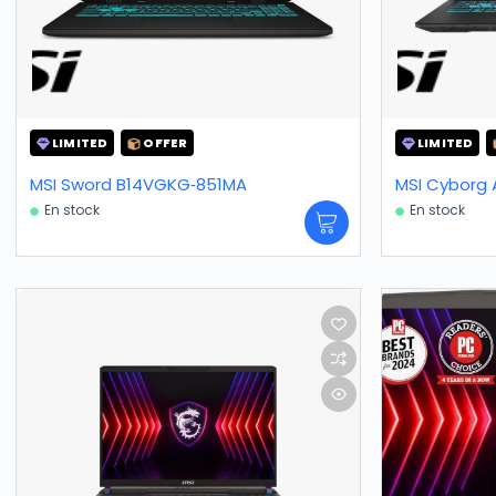
LIMITED
OFFER
LIMITED
MSI Sword B14VGKG‑851MA
MSI Cyborg 
En stock
En stock