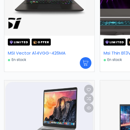
LIMITED
OFFER
LIMITED
MSI Vector A14VGG-426MA
Msi Thin B1
En stock
En stock