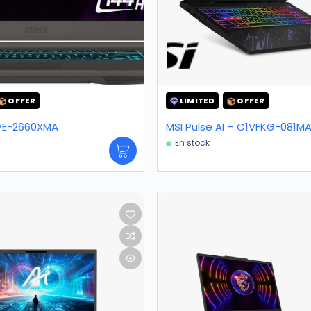
OFFER
LIMITED
OFFER
3VE-2660XMA
MSI Pulse AI – C1VFKG-081M
En stock