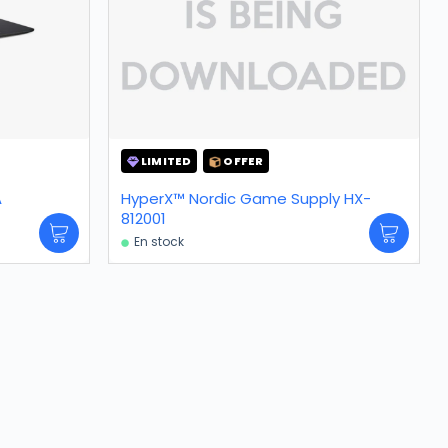
LIMITED
OFFER
A
HyperX™ Nordic Game Supply HX-
812001
En stock