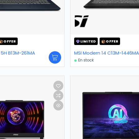
OFFER
LIMITED
OFFER
15H B13M-261MA
MSI Modern 14 C13M-1446MA 
En stock