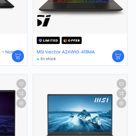
LIMITED
OFFER
– Noir
MSI Vector A2XWIG‑418MA
En stock