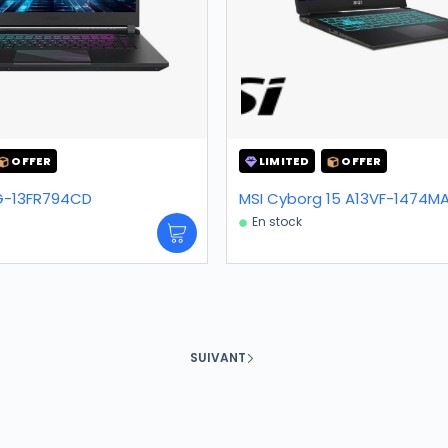
OFFER
LIMITED
OFFER
KG-13FR794CD
MSI Cyborg 15 A13VF-1474M
En stock
SUIVANT