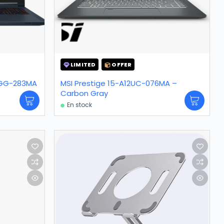
LIMITED
OFFER
1VGG-283MA
MSI Prestige 15-A12UC-076MA –
Carbon Gray
En stock