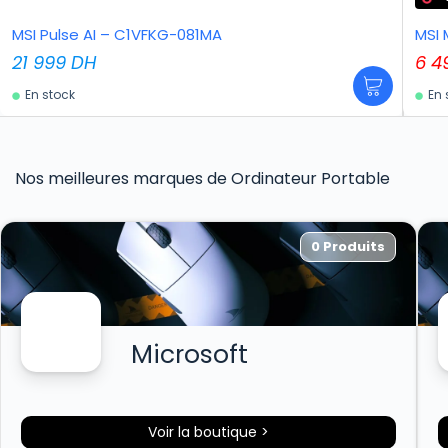
MSI Pulse AI – C1VFKG-081MA
MSI 
21 999
DH
6 4
En stock
En 
Nos meilleures marques de Ordinateur Portable
0 Produits
Microsoft
Voir la boutique >