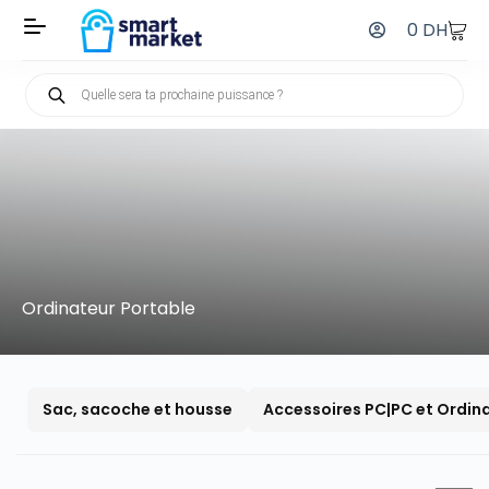
0
DH
Ordinateur Portable
Sac, sacoche et housse
Accessoires PC|PC et Ordin