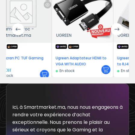
-
UGREEN
UGREEN
LIMITED
OFFER
LIMITED
OFFER
Gaming
Ugreen Adaptateur HDMI to
Ugreen Adaptateur USB 2.0
VGA WITH AUDIO
to RJ45 Blanc
En stock
En stock
Ici, à Smartmarket.ma, nous nous engageons à
rendre votre expérience d’achat
exceptionnelle. Nous prenons le plaisir au
sérieux et croyons que le Gaming et la