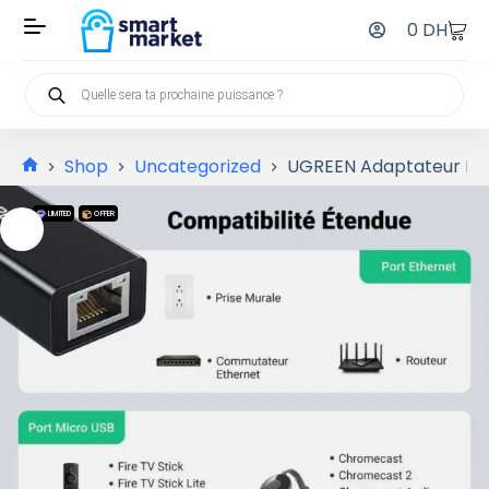
0
DH
Shop
Uncategorized
UGREEN Adaptateur Rés
LIMITED
OFFER